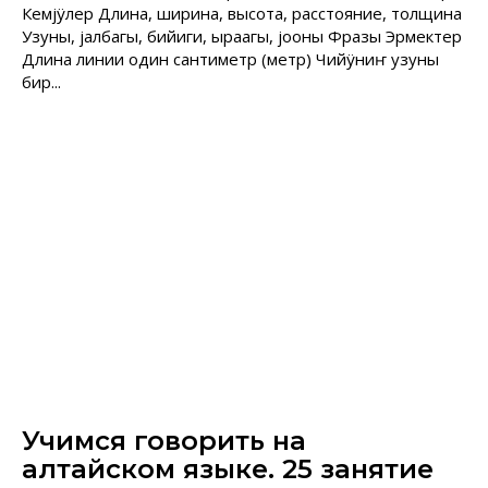
Кемjÿлер Длина, ширина, высота, расстояние, толщина
Узуны, jалбагы, бийиги, ыраагы, jооны Фразы Эрмектер
Длина линии один сантиметр (метр) Чийÿниҥ узуны
бир...
Учимся говорить на
алтайском языке. 25 занятие