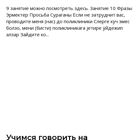
9 занятие можно посмотреть здесь. Занятие 10 Фразы
Эрмектер Просьба Сураганы Если не затруднит вас,
проводите меня (нас) до поликлиники Слерге кÿч эмес
болзо, мени (бисти) поликлиникага jетире ÿйдежип
алзар Зайдите ко...
Учимся говорить на