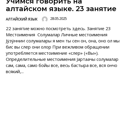
Учимся говорить на
алтайском языке. 23 занятие
28.05.2025
АЛТАЙСКИЙ ЯЗЫК
22 занятие можно посмотреть здесь. Занятие 23
Местоимения Солумалар Личные местоимения
Jÿзÿнниҥ солумалары я мен ты сен он, она, оно ол мы
бис вы слер они олор При вежливом обращении
употребляется местоимение «слер» («Вы»).
Определительные местоимения Jартаачы солумалар
сам, сама, само бойы все, весь бастыра все, вся ончо
всякий,...