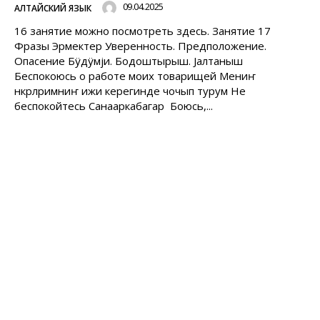
09.04.2025
АЛТАЙСКИЙ ЯЗЫК
16 занятие можно посмотреть здесь. Занятие 17
Фразы Эрмектер Уверенность. Предположение.
Опасение Бÿдÿмjи. Бодоштырыш. Jалтаныш
Беспокоюсь о работе моих товарищей Мениҥ
нӧкӧрлӧримниҥ ижи керегинде чочып турум Не
беспокойтесь Санааркабагар Боюсь,...