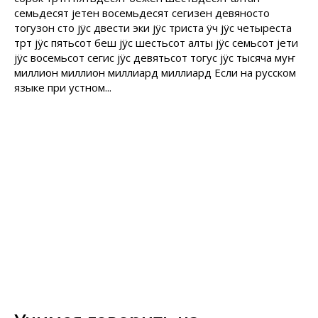
семьдесят jетен восемьдесят сегизен девяносто
тогузон сто jÿс двести эки jÿс триста ÿч jÿс четыреста
тӧрт jÿс пятьсот беш jÿс шестьсот алты jÿс семьсот jети
jÿс восемьсот cегис jÿс девятьсот тогус jÿс тысяча муҥ
миллион миллион миллиард миллиард Если на русском
языке при устном...