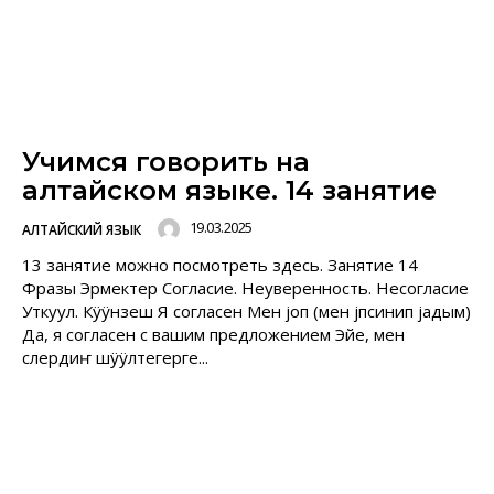
Учимся говорить на
алтайском языке. 14 занятие
19.03.2025
АЛТАЙСКИЙ ЯЗЫК
13 занятие можно посмотреть здесь. Занятие 14
Фразы Эрмектер Согласие. Неуверенность. Несогласие
Уткуул. Кÿÿнзеш Я согласен Мен jоп (мен jӧпсинип jадым)
Да, я согласен с вашим предложением Эйе, мен
слердиҥ шÿÿлтегерге...