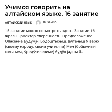
Учимся говорить на
алтайском языке. 16 занятие
02.04.2025
АЛТАЙСКИЙ ЯЗЫК
15 занятие можно посмотреть здесь. Занятие 16
Фразы Эрмектер Уверенность. Предположение.
Опасение Бÿдÿмjи. Бодоштырыш. Jалтаныш Я верю
(своему народу, своим учителям) Мен (бойымныҥ
калыгыма, ÿредÿчилериме) бÿдÿп jадым Я...