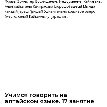
Фразы Эрмектер Восхищение. Недоумение Кайкаганы.
Алаҥ кайкаганы Как красиво (хорошо) здесь! Мында
кандый jараш (jакшы)! Удивительно красивое озеро
(место, село)! Кайкамчылу jараш кӧл...
Учимся говорить на
алтайском языке. 17 занятие