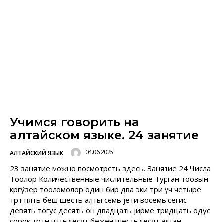
Учимся говорить на
алтайском языке. 24 занятие
04.06.2025
АЛТАЙСКИЙ ЯЗЫК
23 занятие можно посмотреть здесь. Занятие 24 Числа
Тоолор Количественные числительные Турган тоозын
кӧргÿзер тооломолор один бир два эки три ÿч четыре
тӧрт пять беш шесть алты семь jети восемь cегис
девять тогус десять он двадцать jирме тридцать одус
сорок тӧртӧн пятьдесят бежен шестьдесят алтан