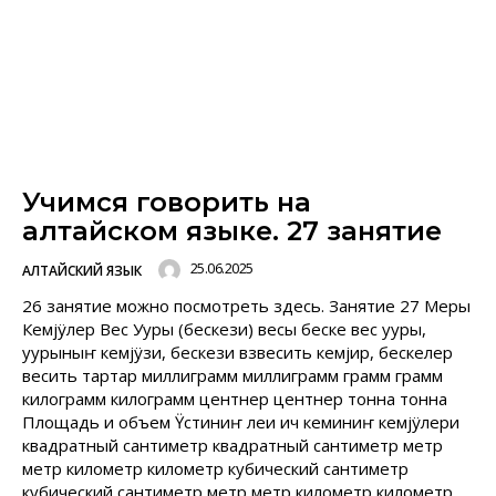
Учимся говорить на
алтайском языке. 27 занятие
25.06.2025
АЛТАЙСКИЙ ЯЗЫК
26 занятие можно посмотреть здесь. Занятие 27 Меры
Кемjÿлер Вес Ууры (бескези) весы беске вес ууры,
уурыныҥ кемjÿзи, бескези взвесить кемjир, бескелер
весить тартар миллиграмм миллиграмм грамм грамм
килограмм килограмм центнер центнер тонна тонна
Площадь и объем Ÿстиниҥ леи ич кеминиҥ кемjÿлери
квадратный сантиметр квадратный сантиметр метр
метр километр километр кубический сантиметр
кубический сантиметр метр метр километр километр