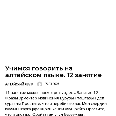
Учимся говорить на
алтайском языке. 12 занятие
05.03.2025
АЛТАЙСКИЙ ЯЗЫК
11 занятие можно посмотреть здесь. Занятие 12
Фразы Эрмектер Извинения Бурузын таштазын деп
сурааны Простите, что я перебиваю вас Мен слердиҥ
куучыныгарга jара киришкеним учун ӧӧркӧбӧгӧр Простите,
что я опоздал Оройтыган учун буруумды...