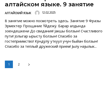
алтайском языке. 9 занятие
12.02.2025
АЛТАЙСКИЙ ЯЗЫК
8 занятие можно посмотреть здесь. Занятие 9 Фразы
Эрмектер Прощание Ÿйдежÿ. Барар алдында
эзендешкени До свидания! Jакшы болзын! Счастливого
пути! Jолыгар ырысту болзын! Спасибо за
гостеприимство! Кÿндÿлÿ уткуул учун быйан болзын!
Спасибо за теплый дружеский прием! Jылу наjылык...
1
2
Читают сейчас