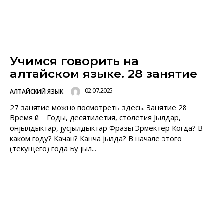
Учимся говорить на
алтайском языке. 28 занятие
02.07.2025
АЛТАЙСКИЙ ЯЗЫК
27 занятие можно посмотреть здесь. Занятие 28
Время ӧй Годы, десятилетия, столетия Jылдар,
онjылдыктар, jÿcjылдыктар Фразы Эрмектер Когда? В
каком году? Качан? Канча jылда? В начале этого
(текущего) года Бу jыл...