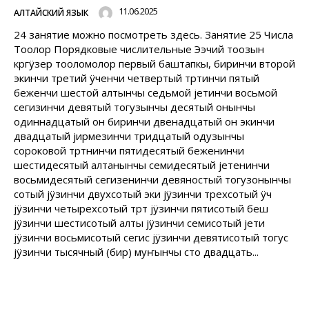
11.06.2025
АЛТАЙСКИЙ ЯЗЫК
24 занятие можно посмотреть здесь. Занятие 25 Числа
Тоолор Порядковые числительные Ээчий тоозын
кӧргÿзер тооломолор первый баштапкы, биринчи второй
экинчи третий ÿченчи четвертый тӧртинчи пятый
беженчи шестой алтынчы седьмой jетинчи восьмой
cегизинчи девятый тогузынчы десятый онынчы
одиннадцатый он биринчи двенадцатый он экинчи
двадцатый jирмезинчи тридцатый одузынчы
сороковой тӧртӧнинчи пятидесятый беженинчи
шестидесятый алтанынчы семидесятый jетенинчи
восьмидесятый сегизенинчи девяностый тогузонынчы
сотый jÿзинчи двухсотый эки jÿзинчи трехсотый ÿч
jÿзинчи четырехсотый тӧрт jÿзинчи пятисотый беш
jÿзинчи шестисотый алты jÿзинчи семисотый jети
jÿзинчи восьмисотый cегис jÿзинчи девятисотый тогус
jÿзинчи тысячный (бир) муҥынчы сто двадцать...